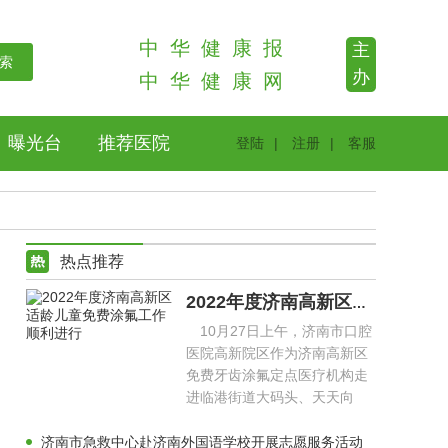
中
华
健
康
报
主
办
中
华
健
康
网
曝光台
推荐医院
登陆
|
注册
|
客服
热点推荐
2022年度济南高新区适龄儿童免费涂氟工作顺利进行
10月27日上午，济南市口腔
医院高新院区作为济南高新区
免费牙齿涂氟定点医疗机构走
进临港街道大码头、天天向
上、未来之星等幼儿园，为幼
儿
济南市急救中心赴济南外国语学校开展志愿服务活动