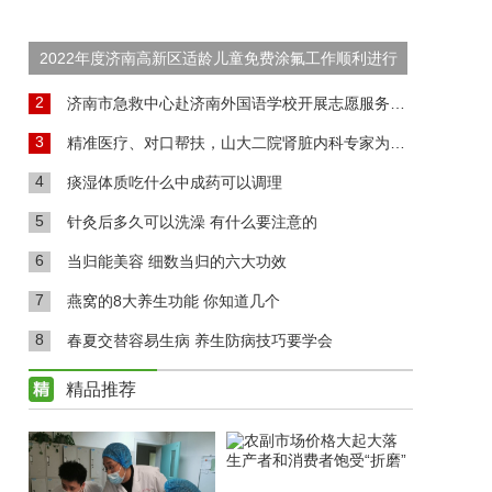
2022年度济南高新区适龄儿童免费涂氟工作顺利进行
2
济南市急救中心赴济南外国语学校开展志愿服务活动
3
精准医疗、对口帮扶，山大二院肾脏内科专家为高青肾病患者送福音
4
痰湿体质吃什么中成药可以调理
5
针灸后多久可以洗澡 有什么要注意的
6
当归能美容 细数当归的六大功效
7
燕窝的8大养生功能 你知道几个
8
春夏交替容易生病 养生防病技巧要学会
精品推荐