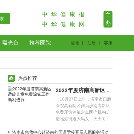
中
华
健
康
报
主
办
中
华
健
康
网
曝光台
推荐医院
登陆
|
注册
|
客服
热点推荐
2022年度济南高新区适龄儿童免费涂氟工作顺利进行
10月27日上午，济南市口腔
医院高新院区作为济南高新区
免费牙齿涂氟定点医疗机构走
进临港街道大码头、天天向
上、未来之星等幼儿园，为幼
儿
济南市急救中心赴济南外国语学校开展志愿服务活动