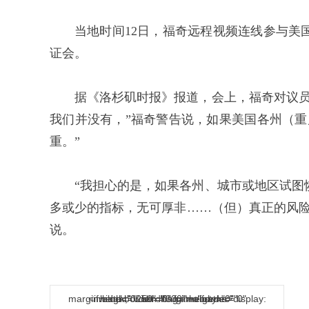
当地时间12日，福奇远程视频连线参与美
证会。
据《洛杉矶时报》报道，会上，福奇对议员
我们并没有，”福奇警告说，如果美国各州（重
重。”
“我担心的是，如果各州、城市或地区试图
多或少的指标，无可厚非……（但）真正的风险
说。
<iframe border="0" frameborder="0" height="250" marginheight="0" marginwidth="0" scrolling="no" style="display: block;" width="300"></iframe>