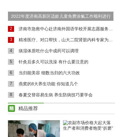
2022年度济南高新区适龄儿童免费涂氟工作顺利进行
2
济南市急救中心赴济南外国语学校开展志愿服务活动
3
精准医疗、对口帮扶，山大二院肾脏内科专家为高青肾病患者送福音
4
痰湿体质吃什么中成药可以调理
5
针灸后多久可以洗澡 有什么要注意的
6
当归能美容 细数当归的六大功效
7
燕窝的8大养生功能 你知道几个
8
春夏交替容易生病 养生防病技巧要学会
精品推荐