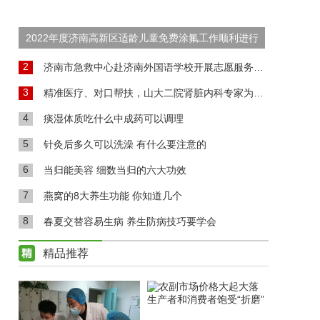
2022年度济南高新区适龄儿童免费涂氟工作顺利进行
2
济南市急救中心赴济南外国语学校开展志愿服务活动
3
精准医疗、对口帮扶，山大二院肾脏内科专家为高青肾病患者送福音
4
痰湿体质吃什么中成药可以调理
5
针灸后多久可以洗澡 有什么要注意的
6
当归能美容 细数当归的六大功效
7
燕窝的8大养生功能 你知道几个
8
春夏交替容易生病 养生防病技巧要学会
精品推荐