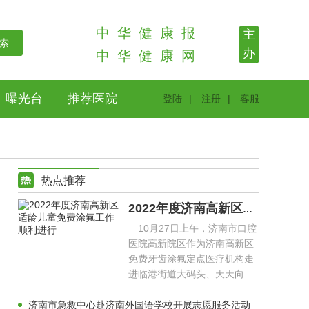
中
华
健
康
报
主
办
中
华
健
康
网
曝光台
推荐医院
登陆
|
注册
|
客服
热点推荐
2022年度济南高新区适龄儿童免费涂氟工作顺利进行
10月27日上午，济南市口腔
医院高新院区作为济南高新区
免费牙齿涂氟定点医疗机构走
进临港街道大码头、天天向
上、未来之星等幼儿园，为幼
儿
济南市急救中心赴济南外国语学校开展志愿服务活动